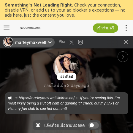
Something's Not Loading Right.
Check your connection,
disable VPN, or add us to your ad blocker's exceptions — no
ads here, just the content you love.
เข้าร่วมฟรี
ฟีด
marleymaxwell
ออฟไลน์
ออนไลน์เมื่อ 3 days ago
✨ https://marleymaxwell.linkbio.co/ ✨-if you’re seeing this, i’m 
most likely being a slut off cam or gaming ^.^ check out my links or 
visit my fan club to see hot content!
แจ้งเตือนเมื่อถ่ายทอดสด: