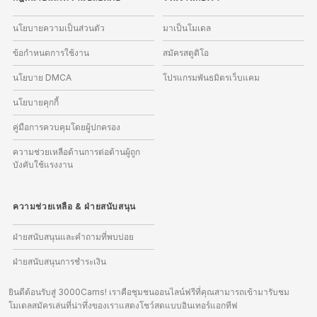
นโยบายความเป็นส่วนตัว
มาเป็นโมเดล
ข้อกำหนดการใช้งาน
สมัครสตูดิโอ
นโยบาย DMCA
โปรแกรมพันธมิตรเว็บแคม
นโยบายคุกกี้
คู่มือการควบคุมโดยผู้ปกครอง
ความช่วยเหลือด้านการต่อต้านผู้ถูก
บังคับใช้แรงงาน
ความช่วยเหลือ
&
ฝ่ายสนับสนุน
ฝ่ายสนับสนุนและคำถามที่พบบ่อย
ฝ่ายสนับสนุนการชำระเงิน
ยินดีต้อนรับสู่ 3000Cams! เราคือชุมชนออนไลน์ฟรีที่คุณสามารถเข้ามารับชม
โมเดลสมัครเล่นที่น่าทึ่งของเราแสดงโชว์สดแบบอินเทอร์แอกทีฟ