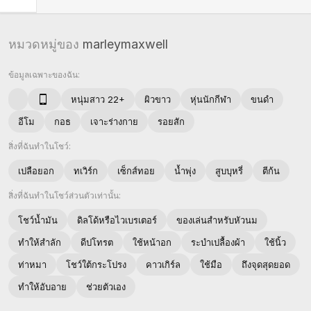
หมวดหมู่ของ
marleymaxwell
ข้อมูลเฉพาะของฉัน:
หนุ่มสาว 22+
ผิวขาว
หุ่นนักกีฬา
ขนดำ
อีโม
กอธ
เจาะร่างกาย
รอยสัก
สิ่งที่ฉันทำในโชว์:
เปลือยอก
ทเวิร์ก
เซ็กส์ทอย
น้ำพุ่ง
สูบบุหรี่
ตีก้น
สิ่งที่ฉันทำในโชว์ส่วนตัวเท่านั้น:
โชว์น้ำมัน
ดิลโด้หรือไวเบรเตอร์
ของเล่นสำหรับหัวนม
ทำให้สำลัก
ดีปโทรต
ใช้หน้าอก
ระบำเปลื้องผ้า
ใช้นิ้ว
ท่าหมา
โชว์ใต้กระโปรง
คาวเกิร์ล
ใช้มือ
ถึงจุดสุดยอด
ทำให้อับอาย
ช่วยตัวเอง