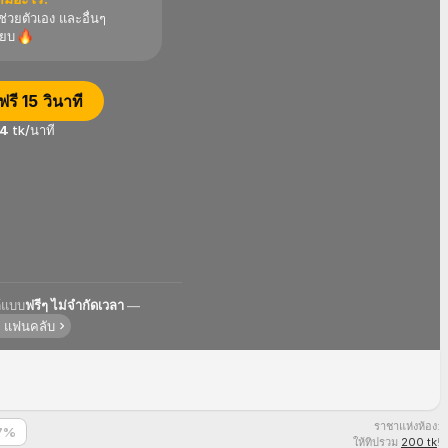
 ช่วยตัวเอง และอื่นๆ
ียบ
รี 15 วินาที
4
tk/นาที
้แบบ
ฟรีๆ ไม่จำกัดเวลา
—
แฟนคลับ
ราชาแห่งห้อง:
7
%
ให้ทิปรวม
200 tk
!