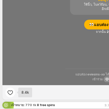
ใช้นิ้ว, โบลว์จ๊อบ,
อีกเพ
แอบส่องฟ
จากนั้น
2
แอบส่อง
eviesins-xo
ได
เข้าร่วม
8.4k
เป้าหมาย:
770 tk
8 free spins
3.