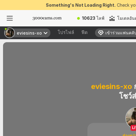
Something's Not Loading Right.
Check you
10623
ไลฟ์
โมเดลอันด
โปรไฟล์
ฟีด
เข้าร่วมแฟนคลั
เข้าร่วมแฟนคลั
eviesins-xo
eviesins-xo
eviesins-xo
ก
โชว์ส
L
ส่องดูว