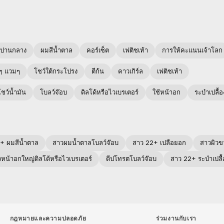
ปานกลาง
ผมสีน้ำตาล
คอร์เซ็ต
เฟติชเท้า
การให้คะแนนเจ้าโลก
บๆ แวมๆ
โชว์ใต้กระโปรง
ตีก้น
คาวเกิร์ล
เฟติชเท้า
โชว์น้ำมัน
โบลว์จ๊อบ
ดิลโด้หรือไวเบรเตอร์
ใช้หน้าอก
ระบำเปลื้อ
+ ผมสีน้ำตาล
สาวผมน้ำตาลโบลว์จ๊อบ
สาว 22+ เปลือยอก
สาวผิวข
หน้าอกใหญ่ดิลโด้หรือไวเบรเตอร์
ดีปโทรตโบลว์จ๊อบ
สาว 22+ ระบำเปลื้
กฎหมายและความปลอดภัย
ร่วมงานกับเรา