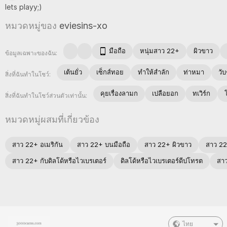
lets
playy;)
หมวดหมู่ของ
eviesins-xo
มือถือ
หนุ่มสาว 22+
ผิวขาว
ข้อมูลเฉพาะของฉัน:
เต้นยั่ว
เซ็กส์ทอย
ทำให้สำลัก
ท่าหมา
วั
สิ่งที่ฉันทำในโชว์:
คุยเรื่องลามก
เปลือยอก
ทเวิร์ก
สิ่งที่ฉันทำในโชว์ส่วนตัวเท่านั้น:
หมวดหมู่ผสมที่เกี่ยวข้อง
สาว 22+ อเมริกัน
สาว 22+ บนมือถือ
สาว 22+ ผิวขาว
สาว 22
สาว 22+ กับดิลโด้หรือไวเบรเตอร์
ดิลโด้หรือไวเบรเตอร์ดีปโทรต
สาว
ไทย