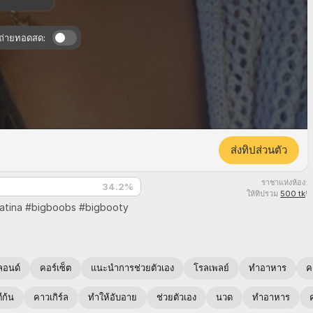
่อถ่ายทอดสด:
ส่งทิปส่วนตัว
ราชาแห่งห้อง:
34.2
%
ให้ทิปรวม
500 tk
!
latina #
bigboobs #
bigbooty
อนด์
คอร์เซ็ต
แนะนำการช่วยตัวเอง
โรลเพลย์
ทำอาหาร
ค
ีก้น
คาวเกิร์ล
ทำให้อับอาย
ช่วยตัวเอง
นวด
ทำอาหาร