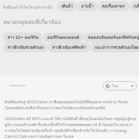
เต้นยั่ว
อาบน้ำ
คุยเรื่องลามก
เป
สิ่งที่ฉันทำในโชว์ส่วนตัวเท่านั้น:
หมวดหมู่ผสมที่เกี่ยวข้อง
สาว 22+ อเมริกัน
อเมริกันผมบลอนด์
ของเล่นอินเทอร์แอกทีฟกับหน
สาวผิวเข้มช่วยตัวเอง
สาวผิวเข้มเฟติชเท้า
แนะนำการช่วยตัวเองโดยส
ไทย
ยินดีต้อนรับสู่ 3000Cams! เราคือชุมชนออนไลน์ฟรีที่คุณสามารถเข้ามารับชม
โมเดลสมัครเล่นที่น่าทึ่งของเราแสดงโชว์สดแบบอินเทอร์แอกทีฟ
3000Cams ฟรี 100% และเข้าใช้งานได้ทันที เลือกดูโมเดลนับร้อยจากผู้หญิง ผู้ชาย
คู่รัก และคนข้ามเพศ ที่แสดงเซ็กส์โชว์ถ่ายทอดสดตลอด 24 ชั่วโมงทุกวัน นอกจาก
การชมโชว์สดผ่านกล้องฟรีแล้ว คุณยังมีตัวเลือกสำหรับโชว์ส่วนตัว, การแอบดู,
Cam to Cam และการส่งข้อความหาโมเดล