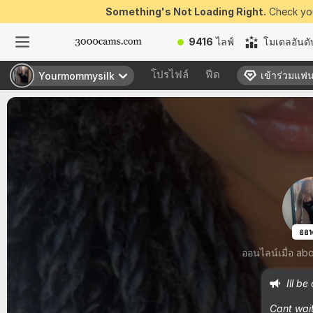
Something's Not Loading Right.
Check you
9416
ไลฟ์
โมเดลอันดั
โปรไฟล์
ฟีด
เข้าร่วมแฟ
เข้าร่วมแฟ
Yourmommysilk
Yourmommysilk
ออฟ
ออนไลน์เมื่อ ab
Ill be 
Cant wait