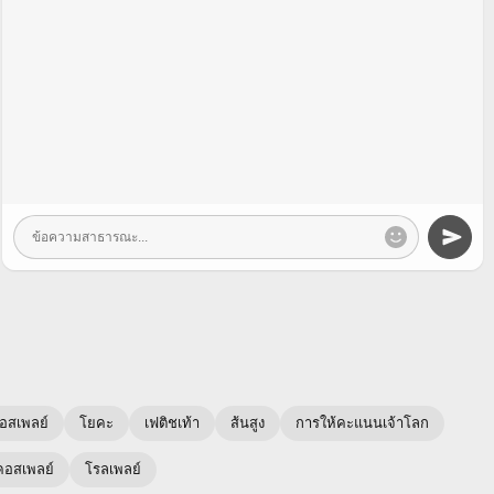
อสเพลย์
โยคะ
เฟติชเท้า
ส้นสูง
การให้คะแนนเจ้าโลก
คอสเพลย์
โรลเพลย์