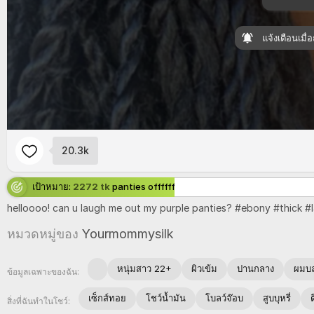
แจ้งเตือนเมื
20.3k
เป้าหมาย:
2272 tk
panties offffff
helloooo!
can
u
laugh
me
out
my
purple
panties? #
ebony #
thick #
หมวดหมู่ของ
Yourmommysilk
หนุ่มสาว 22+
ผิวเข้ม
ปานกลาง
ผมบล
ข้อมูลเฉพาะของฉัน:
เซ็กส์ทอย
โชว์น้ำมัน
โบลว์จ๊อบ
สูบบุหรี่
ต
สิ่งที่ฉันทำในโชว์: