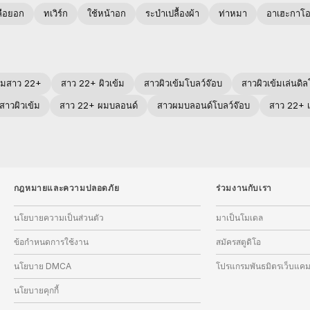
ลือยอก
ทเวิร์ก
ใช้หน้าอก
ระบำเปลื้องผ้า
ท่าหมา
อาเฮะกาโ
ุ่มสาว 22+
สาว 22+ ผิวเข้ม
สาวผิวเข้มโบลว์จ๊อบ
สาวผิวเข้มเล่นดิล
าวผิวเข้ม
สาว 22+ ผมบลอนด์
สาวผมบลอนด์โบลว์จ๊อบ
สาว 22+ 
กฎหมายและความปลอดภัย
ร่วมงานกับเรา
นโยบายความเป็นส่วนตัว
มาเป็นโมเดล
ข้อกำหนดการใช้งาน
สมัครสตูดิโอ
นโยบาย DMCA
โปรแกรมพันธมิตรเว็บแค
นโยบายคุกกี้