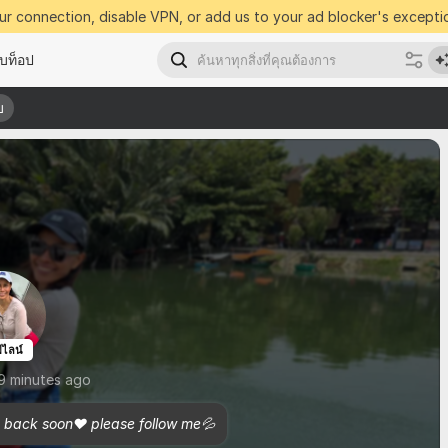
r connection, disable VPN, or add us to your ad blocker's exceptio
บท็อป
บ
บ
ไลน์
29 minutes ago
 back soon❤️ please follow me💦