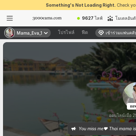
Something's Not Loading Right.
Check you
9627
ไลฟ์
โมเดลอันดั
โปรไฟล์
ฟีด
เข้าร่วมแฟนคลั
เข้าร่วมแฟนคลั
Mama_Eva_1
Mama_Eva_1
ออฟ
ออนไลน์เมื่อ 
You miss me❤️ Thai mama is