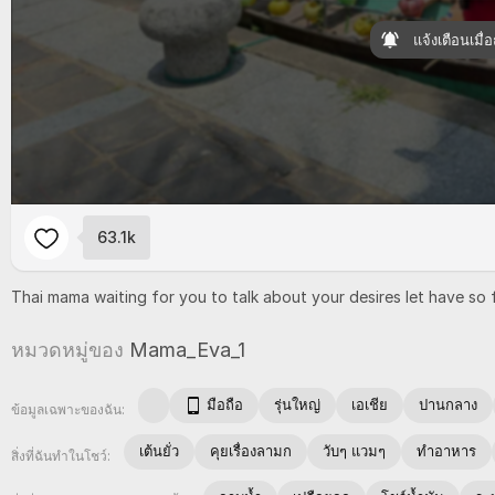
แจ้งเตือนเมื
63.1k
Thai
mama
waiting
for
you
to
talk
about
your
desires
let
have
so
หมวดหมู่ของ
Mama_Eva_1
มือถือ
รุ่นใหญ่
เอเชีย
ปานกลาง
ข้อมูลเฉพาะของฉัน:
เต้นยั่ว
คุยเรื่องลามก
วับๆ แวมๆ
ทำอาหาร
สิ่งที่ฉันทำในโชว์: