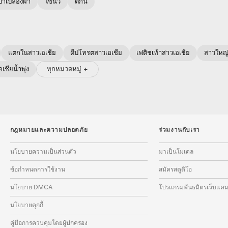
ำเปลื้องผ้า
ใช้นิ้ว
ตีก้น
แตกในสาวเอเชีย
ดีปโทรตสาวเอเชีย
เฟติชเท้าสาวเอเชีย
สาวใหญ
ทุกหมวดหมู่ +
เชียน้ำพุ่ง
กฎหมายและความปลอดภัย
ร่วมงานกับเรา
นโยบายความเป็นส่วนตัว
มาเป็นโมเดล
ข้อกำหนดการใช้งาน
สมัครสตูดิโอ
นโยบาย DMCA
โปรแกรมพันธมิตรเว็บแค
นโยบายคุกกี้
คู่มือการควบคุมโดยผู้ปกครอง