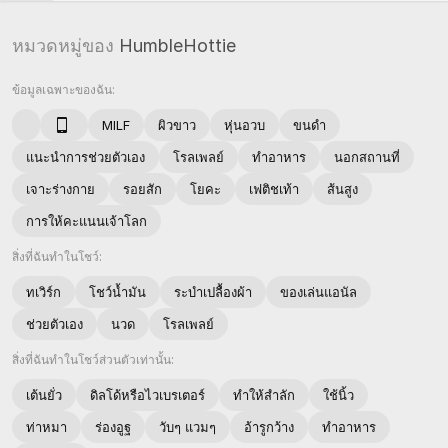
หมวดหมู่ของ
HumbleHottie
ข้อมูลเฉพาะของฉัน:
MILF
ผิวขาว
หุ่นอวบ
ขนดำ
แนะนำการช่วยตัวเอง
โรลเพลย์
ทำอาหาร
นอกสถานที่
เจาะร่างกาย
รอยสัก
โยคะ
เฟติชเท้า
ส้นสูง
การให้คะแนนเจ้าโลก
สิ่งที่ฉันทำในโชว์:
ทเวิร์ก
โชว์น้ำมัน
ระบำเปลื้องผ้า
ของเล่นแอนัล
ช่วยตัวเอง
นวด
โรลเพลย์
สิ่งที่ฉันทำในโชว์ส่วนตัวเท่านั้น:
เต้นยั่ว
ดิลโด้หรือไวเบรเตอร์
ทำให้สำลัก
ใช้นิ้ว
ท่าหมา
ร่องอูฐ
วับๆ แวมๆ
อ้ารูกว้าง
ทำอาหาร